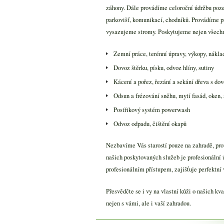
záhony. Dále provádíme celoroční údržbu poze
parkovišť, komunikací, chodníků. Provádíme p
vysazujeme stromy. Poskytujeme nejen všechny
Zemní práce, terénní úpravy, výkopy, nákla
Dovoz štěrku, písku, odvoz hlíny, sutiny
Kácení a pořez, řezání a sekání dřeva s d
Odsun a frézování sněhu, mytí fasád, oken
Postřikový systém powerwash
Odvoz odpadu, čištění okapů
Nezbavíme Vás starostí pouze na zahradě, pr
našich poskytovaných služeb je profesionální 
profesionálním přístupem, zajišťuje perfektní 
Přesvědčte se i vy na vlastní kůži o našich kva
nejen s vámi, ale i vaší zahradou.