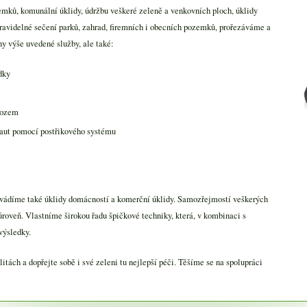
mků, komunální úklidy, údržbu veškeré zeleně a venkovních ploch, úklidy
ravidelné sečení parků, zahrad, firemních i obecních pozemků, prořezáváme a
 výše uvedené služby, ale také:
dky
ovozem
, aut pomocí postřikového systému
ovádíme také úklidy domácností a komerční úklidy. Samozřejmostí veškerých
úroveň. Vlastníme širokou řadu špičkové techniky, která, v kombinaci s
výsledky.
litách a dopřejte sobě i své zeleni tu nejlepší péči. Těšíme se na spolupráci