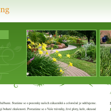
užbami. Staráme se o pozemky našich zákazníků a celoročně je udržujeme.
jí bohaté zkušenosti. Postaráme se o Vaše trávníky, živé ploty, keře, okrasné