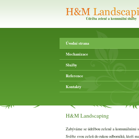
Údržba zeleně a komunální služby
Úvodní strana
Mechanizace
Služby
Reference
Kontakty
H&M Landscaping
Zabýváme se údržbou zeleně a komunálními sl
Svěřte svou zeleň do rukou odborníků, kteří ma