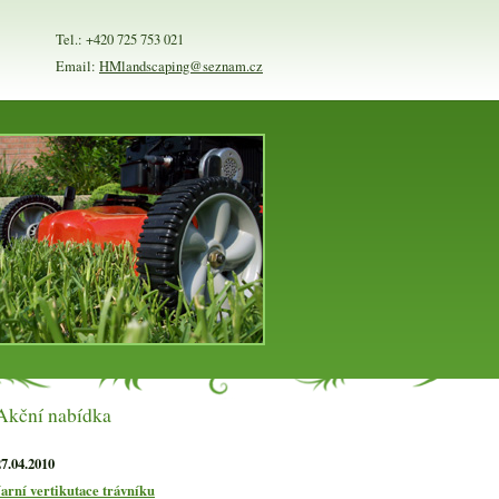
Tel.: +420 725 753 021
Email:
HMlandscaping@seznam.cz
Akční nabídka
27.04.2010
Jarní vertikutace trávníku