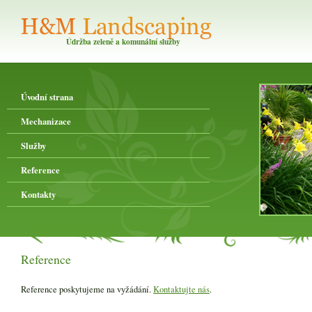
Údržba zeleně a komunální služby
Úvodní strana
Mechanizace
Služby
Reference
Kontakty
Reference
Reference poskytujeme na vyžádání.
Kontaktujte nás
.